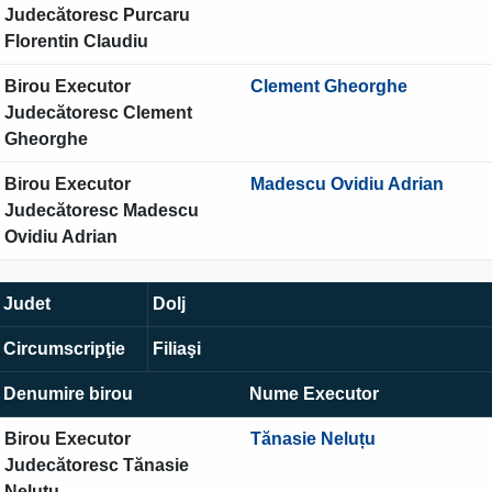
Judecătoresc Purcaru
Florentin Claudiu
Birou Executor
Clement Gheorghe
Judecătoresc Clement
Gheorghe
Birou Executor
Madescu Ovidiu Adrian
Judecătoresc Madescu
Ovidiu Adrian
Judet
Dolj
Circumscripţie
Filiaşi
Denumire birou
Nume Executor
Birou Executor
Tănasie Neluțu
Judecătoresc Tănasie
Nelutu