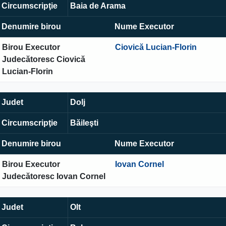
Circumscripţie
Baia de Arama
Denumire birou
Nume Executor
Birou Executor
Ciovică Lucian-Florin
Judecătoresc Ciovică
Lucian-Florin
Judet
Dolj
Circumscripţie
Băileşti
Denumire birou
Nume Executor
Birou Executor
Iovan Cornel
Judecătoresc Iovan Cornel
Judet
Olt