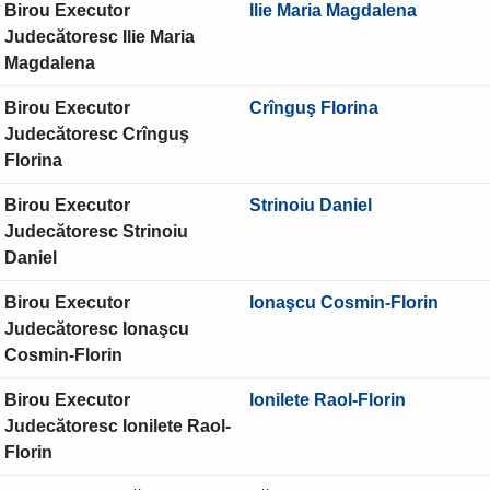
Birou Executor
Ilie Maria Magdalena
Judecătoresc Ilie Maria
Magdalena
Birou Executor
Crînguş Florina
Judecătoresc Crînguş
Florina
Birou Executor
Strinoiu Daniel
Judecătoresc Strinoiu
Daniel
Birou Executor
Ionaşcu Cosmin-Florin
Judecătoresc Ionaşcu
Cosmin-Florin
Birou Executor
Ionilete Raol-Florin
Judecătoresc Ionilete Raol-
Florin