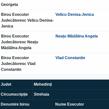
Georgeta
Birou Executor
Velicu Denisa-Jenica
Judecătoresc Velicu Denisa-
Jenica
Birou Executor
Neațu Mădălina Angela
Judecătoresc Neațu
Mădălina Angela
Birou Executor
Vlad Constantin
Judecătoresc Vlad
Constantin
Judet
Mehedinţi
Circumscripţie
Strehaia
Denumire birou
Nume Executor