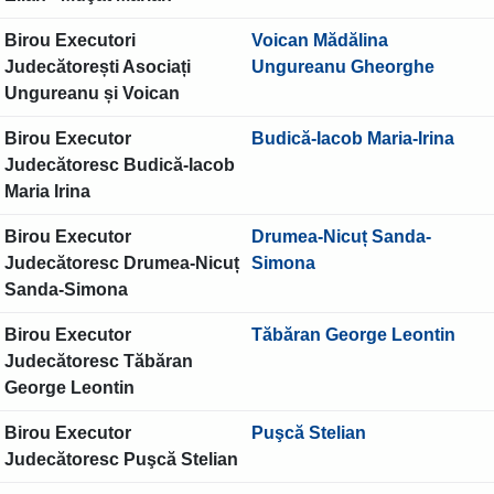
Birou Executori
Voican Mădălina
Judecătorești Asociați
Ungureanu Gheorghe
Ungureanu și Voican
Birou Executor
Budică-Iacob Maria-Irina
Judecătoresc Budică-Iacob
Maria Irina
Birou Executor
Drumea-Nicuț Sanda-
Judecătoresc Drumea-Nicuț
Simona
Sanda-Simona
Birou Executor
Tăbăran George Leontin
Judecătoresc Tăbăran
George Leontin
Birou Executor
Puşcă Stelian
Judecătoresc Puşcă Stelian