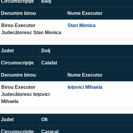
Circumscripţie
Balş
Denumire birou
Nume Executor
Birou Executor
Stan Monica
Judecătoresc Stan Monica
Judet
Dolj
Circumscripţie
Calafat
Denumire birou
Nume Executor
Birou Executor
Ioţovici Mihaela
Judecătoresc Ioţovici
Mihaela
Judet
Olt
Circumscripţie
Caracal