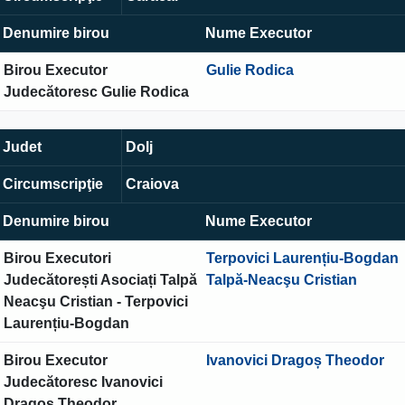
Denumire birou
Nume Executor
Birou Executor
Gulie Rodica
Judecătoresc Gulie Rodica
Judet
Dolj
Circumscripţie
Craiova
Denumire birou
Nume Executor
Birou Executori
Terpovici Laurențiu-Bogdan
Judecătorești Asociați Talpă
Talpă-Neacşu Cristian
Neacşu Cristian - Terpovici
Laurențiu-Bogdan
Birou Executor
Ivanovici Dragoș Theodor
Judecătoresc Ivanovici
Dragoș Theodor