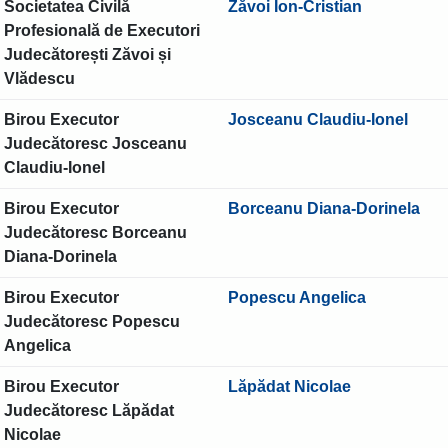
Societatea Civilă
Zăvoi Ion-Cristian
Profesională de Executori
Judecătorești Zăvoi și
Vlădescu
Birou Executor
Josceanu Claudiu-Ionel
Judecătoresc Josceanu
Claudiu-Ionel
Birou Executor
Borceanu Diana-Dorinela
Judecătoresc Borceanu
Diana-Dorinela
Birou Executor
Popescu Angelica
Judecătoresc Popescu
Angelica
Birou Executor
Lăpădat Nicolae
Judecătoresc Lăpădat
Nicolae