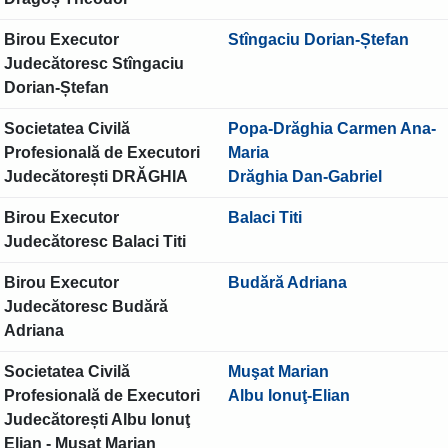
Birou Executor
Stîngaciu Dorian-Ștefan
Judecătoresc Stîngaciu
Dorian-Ștefan
Societatea Civilă
Popa-Drăghia Carmen Ana-
Profesională de Executori
Maria
Judecătorești DRĂGHIA
Drăghia Dan-Gabriel
Birou Executor
Balaci Titi
Judecătoresc Balaci Titi
Birou Executor
Budără Adriana
Judecătoresc Budără
Adriana
Societatea Civilă
Muşat Marian
Profesională de Executori
Albu Ionuţ-Elian
Judecătorești Albu Ionuţ
Elian - Muşat Marian