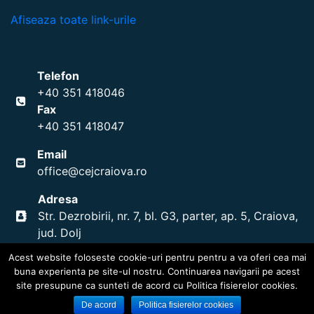
Afiseaza toate link-urile
Telefon
+40 351 418046
Fax
+40 351 418047
Email
office@cejcraiova.ro
Adresa
Str. Dezrobirii, nr. 7, bl. G3, parter, ap. 5, Craiova,
jud. Dolj
Acest website foloseste cookie-uri pentru pentru a va oferi cea mai
buna experienta pe site-ul nostru. Continuarea navigarii pe acest
site presupune ca sunteti de acord cu Politica fisierelor cookies.
Copyright © 2012-2019 CEJ Craiova
Dezvoltat de
www.acron.ro
De acord
Politica fisierelor cookies