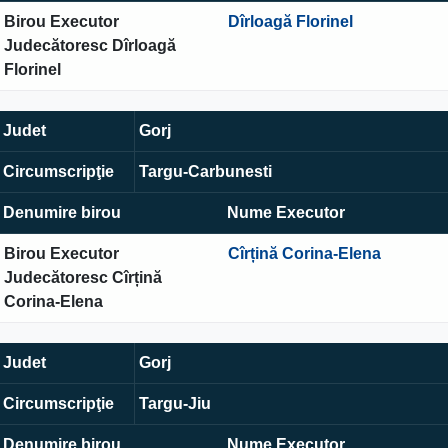
Birou Executor
Dîrloagă Florinel
Judecătoresc Dîrloagă
Florinel
Judet
Gorj
Circumscripţie
Targu-Carbunesti
Denumire birou
Nume Executor
Birou Executor
Cîrțină Corina-Elena
Judecătoresc Cîrțină
Corina-Elena
Judet
Gorj
Circumscripţie
Targu-Jiu
Denumire birou
Nume Executor